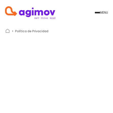
MENU
Política de Privacidad
Política de Privacidad
Términos y Condiciones
Política de Privacidad
Política de Cookies
Contáctos
Política de Privacidad
Toda la información recogida a través de formularios