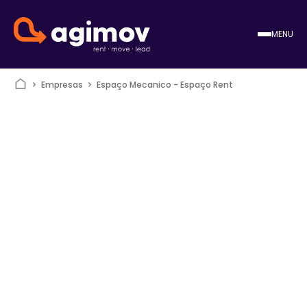
MENU
Empresas
Espaço Mecanico - Espaço Rent
Obter direções
Espaço Mecanico - Espaço Rent
Centro de Negócios de Vila Nova da Barquinha, Lote 2, Atalaia,
Portugal, Atalaia
Encerrado