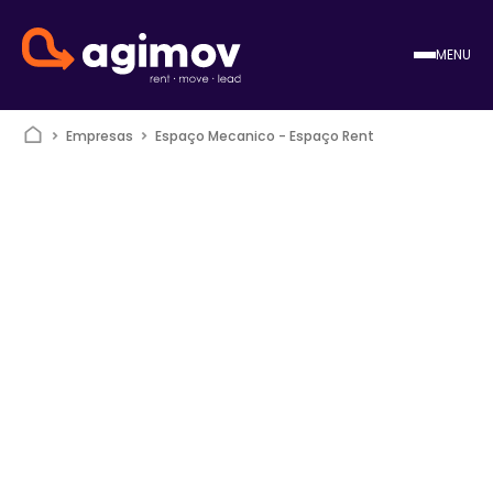
MENU
Empresas
Espaço Mecanico - Espaço Rent
Obtener direcciones
Espaço Mecanico - Espaço Rent
Centro de Negócios de Vila Nova da Barquinha, Lote 2, Atalaia,
Portugal, Atalaia
Cerrado